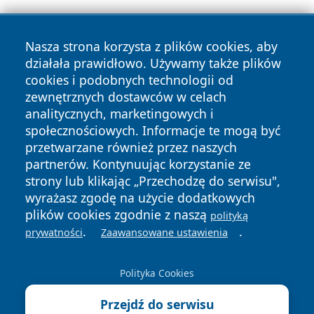
Nasza strona korzysta z plików cookies, aby
działała prawidłowo. Używamy także plików
cookies i podobnych technologii od
zewnętrznych dostawców w celach
Copyright © 2026 faktypoznan.pl Wszystkie prawa
analitycznych, marketingowych i
zastrzeżone.
społecznościowych. Informacje te mogą być
przetwarzane również przez naszych
partnerów. Kontynuując korzystanie ze
Polityka
Polityka
News
Autorzy
strony lub klikając „Przechodzę do serwisu",
Prywatności
Cookies
wyrażasz zgodę na użycie dodatkowych
plików cookies zgodnie z naszą
polityką
.
.
prywatności
Zaawansowane ustawienia
Polityka Cookies
Przejdź do serwisu