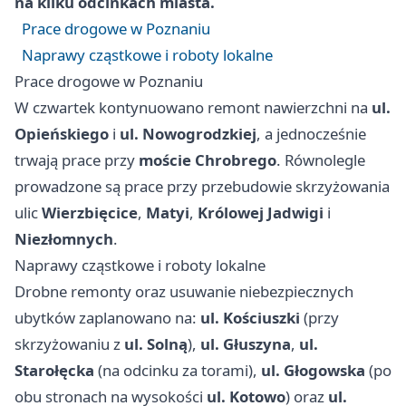
na kilku odcinkach miasta.
Prace drogowe w Poznaniu
Naprawy cząstkowe i roboty lokalne
Prace drogowe w Poznaniu
W czwartek kontynuowano remont nawierzchni na
ul.
Opieńskiego
i
ul. Nowogrodzkiej
, a jednocześnie
trwają prace przy
moście Chrobrego
. Równolegle
prowadzone są prace przy przebudowie skrzyżowania
ulic
Wierzbięcice
,
Matyi
,
Królowej Jadwigi
i
Niezłomnych
.
Naprawy cząstkowe i roboty lokalne
Drobne remonty oraz usuwanie niebezpiecznych
ubytków zaplanowano na:
ul. Kościuszki
(przy
skrzyżowaniu z
ul. Solną
),
ul. Głuszyna
,
ul.
Starołęcka
(na odcinku za torami),
ul. Głogowska
(po
obu stronach na wysokości
ul. Kotowo
) oraz
ul.