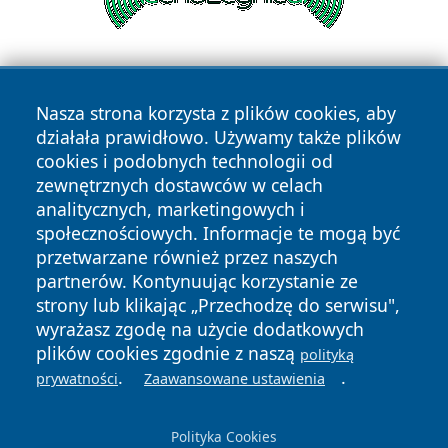
Nasza strona korzysta z plików cookies, aby
działała prawidłowo. Używamy także plików
cookies i podobnych technologii od
zewnętrznych dostawców w celach
Copyright © 2026 faktypoznan.pl Wszystkie prawa
analitycznych, marketingowych i
zastrzeżone.
społecznościowych. Informacje te mogą być
przetwarzane również przez naszych
partnerów. Kontynuując korzystanie ze
Polityka
Polityka
News
Autorzy
strony lub klikając „Przechodzę do serwisu",
Prywatności
Cookies
wyrażasz zgodę na użycie dodatkowych
plików cookies zgodnie z naszą
polityką
.
.
prywatności
Zaawansowane ustawienia
Polityka Cookies