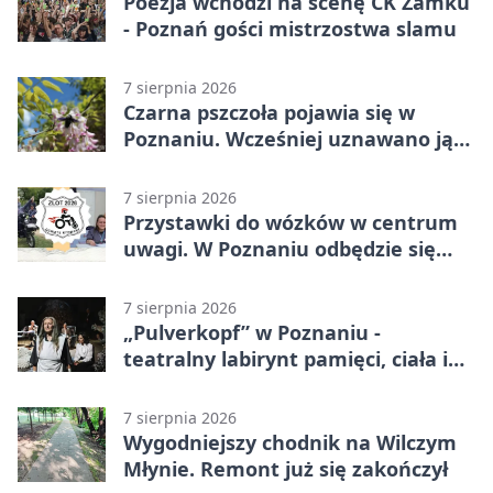
Poezja wchodzi na scenę CK Zamku
- Poznań gości mistrzostwa slamu
7 sierpnia 2026
Czarna pszczoła pojawia się w
Poznaniu. Wcześniej uznawano ją
za wymarłą
7 sierpnia 2026
Przystawki do wózków w centrum
uwagi. W Poznaniu odbędzie się
ogólnopolski zlot
7 sierpnia 2026
„Pulverkopf” w Poznaniu -
teatralny labirynt pamięci, ciała i
historii
7 sierpnia 2026
Wygodniejszy chodnik na Wilczym
Młynie. Remont już się zakończył