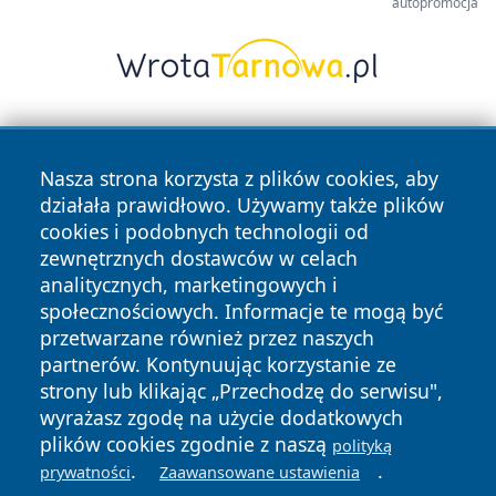
autopromocja
Nasza strona korzysta z plików cookies, aby
działała prawidłowo. Używamy także plików
cookies i podobnych technologii od
zewnętrznych dostawców w celach
Copyright © 2026 faktypoznan.pl Wszystkie prawa
analitycznych, marketingowych i
zastrzeżone.
społecznościowych. Informacje te mogą być
przetwarzane również przez naszych
partnerów. Kontynuując korzystanie ze
Polityka
Polityka
News
Autorzy
strony lub klikając „Przechodzę do serwisu",
Prywatności
Cookies
wyrażasz zgodę na użycie dodatkowych
plików cookies zgodnie z naszą
polityką
.
.
prywatności
Zaawansowane ustawienia