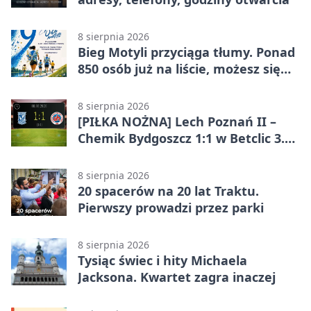
8 sierpnia 2026
Bieg Motyli przyciąga tłumy. Ponad
850 osób już na liście, możesz się
jeszcze zapisać!
8 sierpnia 2026
[PIŁKA NOŻNA] Lech Poznań II –
Chemik Bydgoszcz 1:1 w Betclic 3.
Lidze Grupa 2 (Grupa II). Remis we
Wronkach
8 sierpnia 2026
20 spacerów na 20 lat Traktu.
Pierwszy prowadzi przez parki
8 sierpnia 2026
Tysiąc świec i hity Michaela
Jacksona. Kwartet zagra inaczej