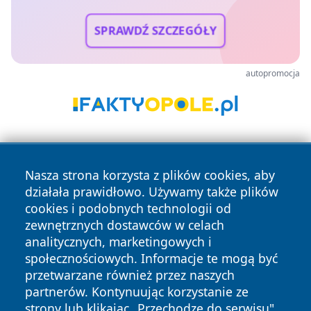
SPRAWDŹ SZCZEGÓŁY
autopromocja
Nasza strona korzysta z plików cookies, aby
działała prawidłowo. Używamy także plików
cookies i podobnych technologii od
zewnętrznych dostawców w celach
Copyright © 2026 faktypoznan.pl Wszystkie prawa
analitycznych, marketingowych i
zastrzeżone.
społecznościowych. Informacje te mogą być
przetwarzane również przez naszych
partnerów. Kontynuując korzystanie ze
Polityka
Polityka
News
Autorzy
strony lub klikając „Przechodzę do serwisu",
Prywatności
Cookies