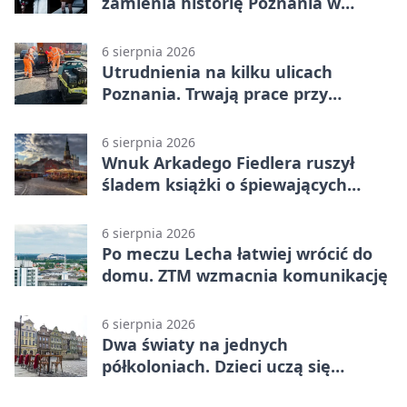
zamienia historię Poznania w
łobuzerską balladę
6 sierpnia 2026
Utrudnienia na kilku ulicach
Poznania. Trwają prace przy
nawierzchni
6 sierpnia 2026
Wnuk Arkadego Fiedlera ruszył
śladem książki o śpiewających
rybach
6 sierpnia 2026
Po meczu Lecha łatwiej wrócić do
domu. ZTM wzmacnia komunikację
6 sierpnia 2026
Dwa światy na jednych
półkoloniach. Dzieci uczą się
angielskiego i chińskiego