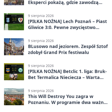
Eksperci pokażą, gdzie zawodzą
modele
9 sierpnia 2026
[PIŁKA NOŻNA] Lech Poznań – Piast
Gliwice 3:0. Pewne zwycięstwo
lidera w PKO BP Ekstraklasie
9 sierpnia 2026
BLusowo nad jeziorem. Zespół Sztof
zdobył Grand Prix festiwalu
9 sierpnia 2026
[PIŁKA NOŻNA] Betclic 1. liga: Bruk-
Bet Termalica Nieciecza – Warta
Poznań 1:2. Poznaniacy wywożą
komplet punktów
9 sierpnia 2026
This Will Destroy You zagra w
Poznaniu. W programie dwa ważne
albumy