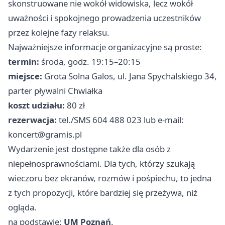
skonstruowane nie wokół widowiska, lecz wokół
uważności i spokojnego prowadzenia uczestników
przez kolejne fazy relaksu.
Najważniejsze informacje organizacyjne są proste:
termin:
środa, godz. 19:15–20:15
miejsce:
Grota Solna Galos, ul. Jana Spychalskiego 34,
parter pływalni Chwiałka
koszt udziału:
80 zł
rezerwacja:
tel./SMS 604 488 023 lub e-mail:
koncert@gramis.pl
Wydarzenie jest dostępne także dla osób z
niepełnosprawnościami. Dla tych, którzy szukają
wieczoru bez ekranów, rozmów i pośpiechu, to jedna
z tych propozycji, które bardziej się przeżywa, niż
ogląda.
na podstawie:
UM Poznań
.