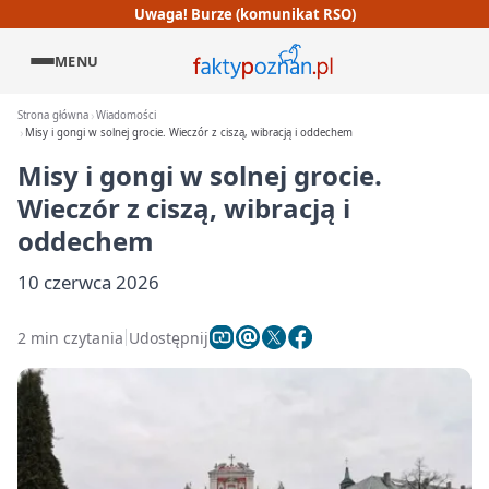
Uwaga! Burze (komunikat RSO)
MENU
Strona główna
Wiadomości
Misy i gongi w solnej grocie. Wieczór z ciszą, wibracją i oddechem
Misy i gongi w solnej grocie.
Wieczór z ciszą, wibracją i
oddechem
10 czerwca 2026
2 min czytania
Udostępnij