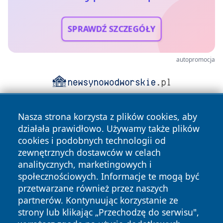
SPRAWDŹ SZCZEGÓŁY
autopromocja
Nasza strona korzysta z plików cookies, aby
działała prawidłowo. Używamy także plików
cookies i podobnych technologii od
zewnętrznych dostawców w celach
analitycznych, marketingowych i
Copyright © 2026 faktypoznan.pl Wszystkie prawa
społecznościowych. Informacje te mogą być
zastrzeżone.
przetwarzane również przez naszych
partnerów. Kontynuując korzystanie ze
strony lub klikając „Przechodzę do serwisu",
Polityka
Polityka
News
Autorzy