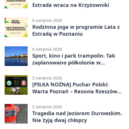
Estrada wraca na Krzyżowniki
6 sierpnia 2026
Rodzinna joga w programie Lata z
Estradą w Poznaniu
6 sierpnia 2026
Sport, kino i park trampolin. Tak
zaplanowano półkolonie w
Poznaniu
5 sierpnia 2026
[PIŁKA NOŻNA] Puchar Polski:
Warta Poznań – Resovia Rzeszów
0:1. Niespodziewane odpadnięcie
gospodarzy
5 sierpnia 2026
Tragedia nad Jeziorem Durowskim.
Nie żyją dwaj chłopcy