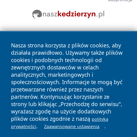
Nasza strona korzysta z plików cookies, aby
działała prawidłowo. Używamy także plików
cookies i podobnych technologii od
zewnętrznych dostawców w celach
Copyright © 2026 faktypoznan.pl Wszystkie prawa
analitycznych, marketingowych i
zastrzeżone.
społecznościowych. Informacje te mogą być
przetwarzane również przez naszych
partnerów. Kontynuując korzystanie ze
Polityka
Polityka
News
Autorzy
strony lub klikając „Przechodzę do serwisu",
Prywatności
Cookies
wyrażasz zgodę na użycie dodatkowych
plików cookies zgodnie z naszą
polityką
.
.
prywatności
Zaawansowane ustawienia