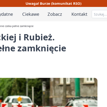
Uwaga! Burze (komunikat RSO)
ydatne
Ciekawe
Zobacz
Kontakt
nie czeka pełne zamknięcie
iej i Rubież.
ełne zamknięcie