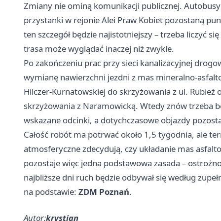
Zmiany nie ominą komunikacji publicznej. Autobus
przystanki w rejonie Alei Praw Kobiet pozostaną pu
ten szczegół będzie najistotniejszy – trzeba liczyć s
trasa może wyglądać inaczej niż zwykle.
Po zakończeniu prac przy sieci kanalizacyjnej drog
wymianę nawierzchni jezdni z mas mineralno-asfalto
Hilczer-Kurnatowskiej do skrzyżowania z ul. Rubież 
skrzyżowania z Naramowicką. Wtedy znów trzeba będ
wskazane odcinki, a dotychczasowe objazdy pozost
Całość robót ma potrwać około 1,5 tygodnia, ale te
atmosferyczne zdecydują, czy układanie mas asfalto
pozostaje więc jedna podstawowa zasada – ostrożnoś
najbliższe dni ruch będzie odbywał się według zupeł
na podstawie:
ZDM Poznań
.
Autor:
krystian