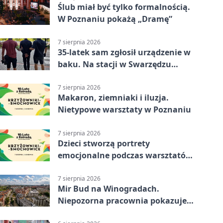
Ślub miał być tylko formalnością.
W Poznaniu pokażą „Dramę”
7 sierpnia 2026
35-latek sam zgłosił urządzenie w
baku. Na stacji w Swarzędzu
ruszyła akcja służb
7 sierpnia 2026
Makaron, ziemniaki i iluzja.
Nietypowe warsztaty w Poznaniu
7 sierpnia 2026
Dzieci stworzą portrety
emocjonalne podczas warsztatów
w Poznaniu
7 sierpnia 2026
Mir Bud na Winogradach.
Niepozorna pracownia pokazuje
wielkie pasje