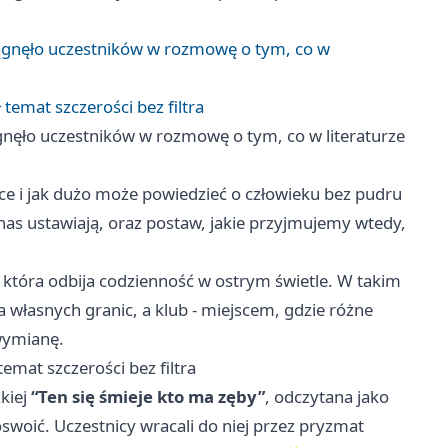
ągnęło uczestników w rozmowę o tym, co w
 temat szczerości bez filtra
nęło uczestników w rozmowę o tym, co w literaturze
ążce i jak dużo może powiedzieć o człowieku bez pudru
e nas ustawiają, oraz postaw, jakie przyjmujemy wtedy,
e, która odbija codzienność w ostrym świetle. W takim
a własnych granic, a klub - miejscem, gdzie różne
 wymianę.
emat szczerości bez filtra
kiej
“Ten się śmieje kto ma zęby”
, odczytana jako
oswoić. Uczestnicy wracali do niej przez pryzmat