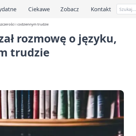
ydatne
Ciekawe
Zobacz
Kontakt
zczerości i codziennym trudzie
zał rozmowę o języku,
m trudzie