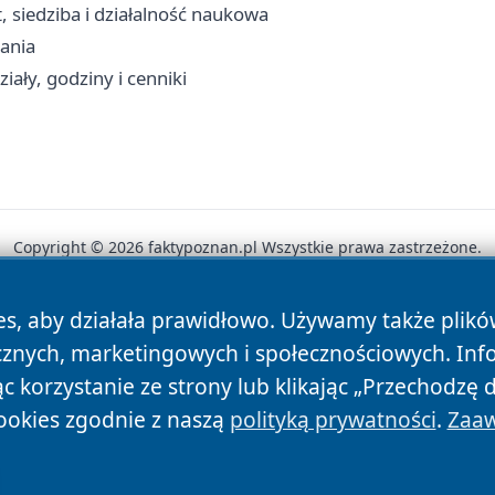
 siedziba i działalność naukowa
dania
iały, godziny i cenniki
Copyright © 2026 faktypoznan.pl Wszystkie prawa zastrzeżone.
es, aby działała prawidłowo. Używamy także plik
News
Autorzy
Polityka Prywatności
Polityka Cookie
cznych, marketingowych i społecznościowych. Inf
 korzystanie ze strony lub klikając „Przechodzę 
ookies zgodnie z naszą
polityką prywatności
.
Zaaw