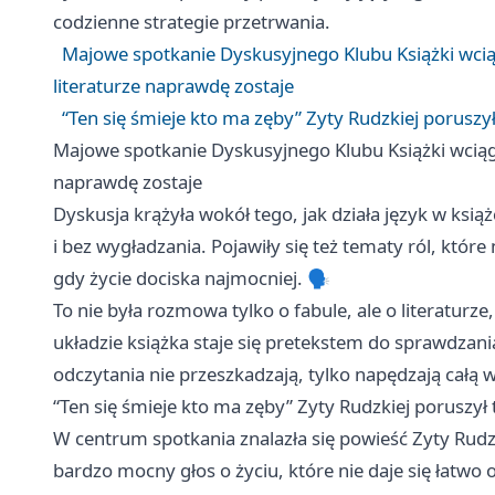
codzienne strategie przetrwania.
Majowe spotkanie Dyskusyjnego Klubu Książki wci
literaturze naprawdę zostaje
“Ten się śmieje kto ma zęby” Zyty Rudzkiej poruszył
Majowe spotkanie Dyskusyjnego Klubu Książki wciąg
naprawdę zostaje
Dyskusja krążyła wokół tego, jak działa język w ksi
i bez wygładzania. Pojawiły się też tematy ról, któr
gdy życie dociska najmocniej. 🗣️
To nie była rozmowa tylko o fabule, ale o literaturz
układzie książka staje się pretekstem do sprawdzani
odczytania nie przeszkadzają, tylko napędzają całą
“Ten się śmieje kto ma zęby” Zyty Rudzkiej poruszył t
W centrum spotkania znalazła się powieść Zyty Rudz
bardzo mocny głos o życiu, które nie daje się łatwo 