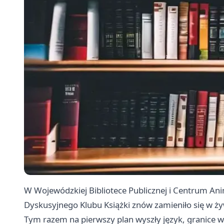
W Wojewódzkiej Bibliotece Publicznej i Centrum An
Dyskusyjnego Klubu Książki znów zamieniło się w ż
Tym razem na pierwszy plan wyszły język, granice wul