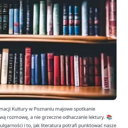
imacji Kultury w Poznaniu majowe spotkanie
ywą rozmowę, a nie grzeczne odhaczanie lektury. 📚
garności i to, jak literatura potrafi punktować nasze