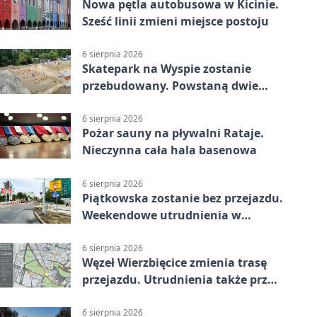
Nowa pętla autobusowa w Kicinie.
Sześć linii zmieni miejsce postoju
6 sierpnia 2026
Skatepark na Wyspie zostanie
przebudowany. Powstaną dwie
strefy jazdy
6 sierpnia 2026
Pożar sauny na pływalni Rataje.
Nieczynna cała hala basenowa
6 sierpnia 2026
Piątkowska zostanie bez przejazdu.
Weekendowe utrudnienia w
Poznaniu
6 sierpnia 2026
Węzeł Wierzbięcice zmienia trasę
przejazdu. Utrudnienia także przy
Ratajczaka
6 sierpnia 2026