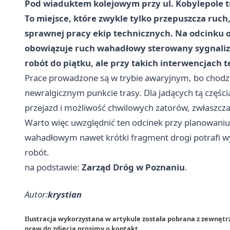
Pod wiaduktem kolejowym przy ul. Kobylepole tr
To miejsce, które zwykle tylko przepuszcza ruch
sprawnej pracy ekip technicznych. Na odcinku o
obowiązuje ruch wahadłowy sterowany sygnaliz
robót do piątku, ale przy takich interwencjach 
Prace prowadzone są w trybie awaryjnym, bo chodzi
newralgicznym punkcie trasy. Dla jadących tą częśc
przejazd i możliwość chwilowych zatorów, zwłaszcz
Warto więc uwzględnić ten odcinek przy planowaniu
wahadłowym nawet krótki fragment drogi potrafi wy
robót.
na podstawie:
Zarząd Dróg w Poznaniu
.
Autor:
krystian
Ilustracja wykorzystana w artykule została pobrana z zewnęt
praw do zdjęcia prosimy o
kontakt
.