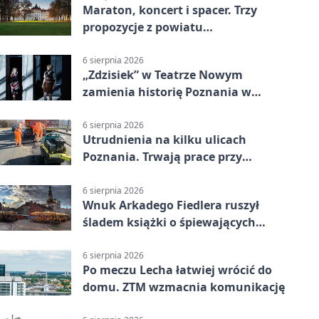
Maraton, koncert i spacer. Trzy
propozycje z powiatu
poznańskiego w Radiu Poznań
6 sierpnia 2026
„Zdzisiek” w Teatrze Nowym
zamienia historię Poznania w
łobuzerską balladę
6 sierpnia 2026
Utrudnienia na kilku ulicach
Poznania. Trwają prace przy
nawierzchni
6 sierpnia 2026
Wnuk Arkadego Fiedlera ruszył
śladem książki o śpiewających
rybach
6 sierpnia 2026
Po meczu Lecha łatwiej wrócić do
domu. ZTM wzmacnia komunikację