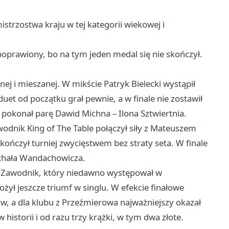
strzostwa kraju w tej kategorii wiekowej i
 poprawiony, bo na tym jeden medal się nie skończył.
j i mieszanej. W mikście Patryk Bielecki wystąpił
duet od początku grał pewnie, a w finale nie zostawił
pokonał parę Dawid Michna – Ilona Sztwiertnia.
odnik King of The Table połączył siły z Mateuszem
ończył turniej zwycięstwem bez straty seta. W finale
Michała Wandachowicza.
j. Zawodnik, który niedawno występował w
ył jeszcze triumf w singlu. W efekcie finałowe
w, a dla klubu z Przeźmierowa najważniejszy okazał
 historii i od razu trzy krążki, w tym dwa złote.