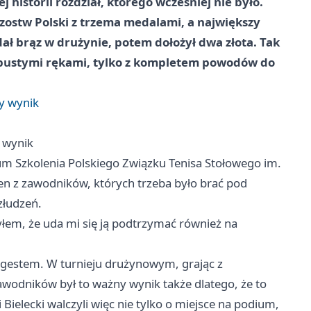
historii rozdział, którego wcześniej nie było.
rzostw Polski z trzema medalami, a największy
 dał brąz w drużynie, potem dołożył dwa złota. Tak
z pustymi rękami, tylko z kompletem powodów do
wy wynik
y wynik
um Szkolenia Polskiego Związku Tenisa Stołowego im.
den z zawodników, których trzeba było brać pod
złudzeń.
yłem, że uda mi się ją podtrzymać również na
 gestem. W turnieju drużynowym, grając z
wodników był to ważny wynik także dlatego, że to
i Bielecki walczyli więc nie tylko o miejsce na podium,