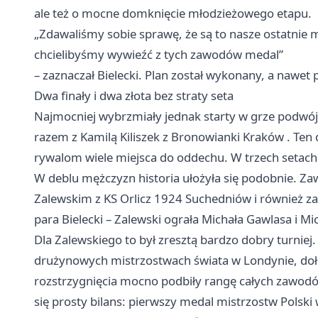
ale też o mocne domknięcie młodzieżowego etapu.
„Zdawaliśmy sobie sprawę, że są to nasze ostatnie mi
chcielibyśmy wywieźć z tych zawodów medal”
– zaznaczał Bielecki. Plan został wykonany, a nawet
Dwa finały i dwa złota bez straty seta
Najmocniej wybrzmiały jednak starty w grze podwójne
razem z Kamilą Kiliszek z Bronowianki
Kraków
. Ten 
rywalom wiele miejsca do oddechu. W trzech setach 
W deblu mężczyzn historia ułożyła się podobnie. Zaw
Zalewskim z KS Orlicz 1924 Suchedniów i również zak
para Bielecki – Zalewski ograła Michała Gawlasa i 
Dla Zalewskiego to był zresztą bardzo dobry turnie
drużynowych mistrzostwach świata w Londynie, dołoż
rozstrzygnięcia mocno podbiły rangę całych zawodó
się prosty bilans: pierwszy medal mistrzostw Polski w