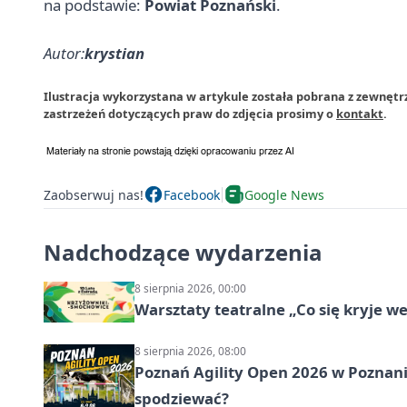
na podstawie:
Powiat Poznański
.
Autor:
krystian
Ilustracja wykorzystana w artykule została pobrana z zewnęt
zastrzeżeń dotyczących praw do zdjęcia prosimy o
kontakt
.
Zaobserwuj nas!
Facebook
Google News
Nadchodzące wydarzenia
8 sierpnia 2026, 00:00
Warsztaty teatralne „Co się kryje w
8 sierpnia 2026, 08:00
Poznań Agility Open 2026 w Poznaniu
spodziewać?