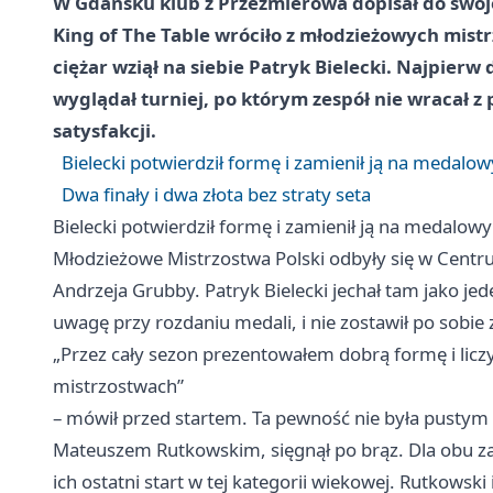
W Gdańsku klub z Przeźmierowa dopisał do swojej 
King of The Table wróciło z młodzieżowych mist
ciężar wziął na siebie Patryk Bielecki. Najpierw
wyglądał turniej, po którym zespół nie wracał 
satysfakcji.
Bielecki potwierdził formę i zamienił ją na medalo
Dwa finały i dwa złota bez straty seta
Bielecki potwierdził formę i zamienił ją na medalow
Młodzieżowe Mistrzostwa Polski odbyły się w Centr
Andrzeja Grubby. Patryk Bielecki jechał tam jako je
uwagę przy rozdaniu medali, i nie zostawił po sobie 
„Przez cały sezon prezentowałem dobrą formę i licz
mistrzostwach”
– mówił przed startem. Ta pewność nie była pustym
Mateuszem Rutkowskim, sięgnął po brąz. Dla obu za
ich ostatni start w tej kategorii wiekowej. Rutkowski 