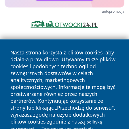
autopromocja
Nasza strona korzysta z plików cookies, aby
działała prawidłowo. Używamy także plików
cookies i podobnych technologii od
zewnętrznych dostawców w celach
Copyright © 2026 faktypoznan.pl Wszystkie prawa
analitycznych, marketingowych i
zastrzeżone.
społecznościowych. Informacje te mogą być
przetwarzane również przez naszych
partnerów. Kontynuując korzystanie ze
Polityka
Polityka
News
Autorzy
strony lub klikając „Przechodzę do serwisu",
Prywatności
Cookies
wyrażasz zgodę na użycie dodatkowych
plików cookies zgodnie z naszą
polityką
.
.
prywatności
Zaawansowane ustawienia