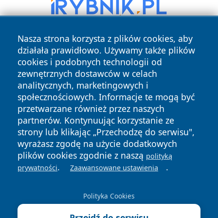
Nasza strona korzysta z plików cookies, aby
działała prawidłowo. Używamy także plików
cookies i podobnych technologii od
zewnętrznych dostawców w celach
analitycznych, marketingowych i
społecznościowych. Informacje te mogą być
Copyright © 2026 faktypoznan.pl Wszystkie prawa
przetwarzane również przez naszych
zastrzeżone.
partnerów. Kontynuując korzystanie ze
strony lub klikając „Przechodzę do serwisu",
wyrażasz zgodę na użycie dodatkowych
Polityka
Polityka
News
Autorzy
plików cookies zgodnie z naszą
Prywatności
Cookies
polityką
.
.
prywatności
Zaawansowane ustawienia
Polityka Cookies
Przejdź do serwisu