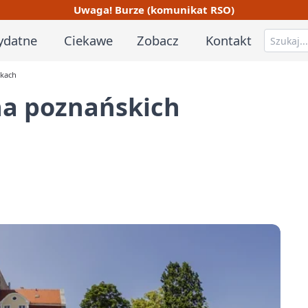
Uwaga! Burze (komunikat RSO)
ydatne
Ciekawe
Zobacz
Kontakt
skach
na poznańskich