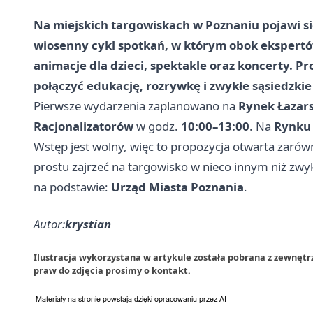
Na miejskich targowiskach w Poznaniu pojawi się
wiosenny cykl spotkań, w którym obok ekspertó
animacje dla dzieci, spektakle oraz koncerty. P
połączyć edukację, rozrywkę i zwykłe sąsiedzki
Pierwsze wydarzenia zaplanowano na
Rynek Łazars
Racjonalizatorów
w godz.
10:00–13:00
. Na
Rynku
Wstęp jest wolny, więc to propozycja otwarta zarówno
prostu zajrzeć na targowisko w nieco innym niż zwy
na podstawie:
Urząd Miasta Poznania
.
Autor:
krystian
Ilustracja wykorzystana w artykule została pobrana z zewnęt
praw do zdjęcia prosimy o
kontakt
.