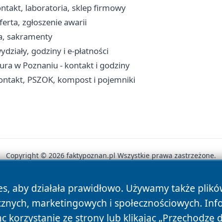
ontakt, laboratoria, sklep firmowy
rta, zgłoszenie awarii
ia, sakramenty
działy, godziny i e-płatności
ra w Poznaniu - kontakt i godziny
ntakt, PSZOK, kompost i pojemniki
Copyright © 2026 faktypoznan.pl Wszystkie prawa zastrzeżone.
es, aby działała prawidłowo. Używamy także plik
News
Autorzy
Polityka Prywatności
Polityka Cookie
cznych, marketingowych i społecznościowych. Inf
 korzystanie ze strony lub klikając „Przechodzę 