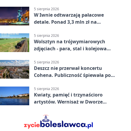
Telewizyjnej Powiatowej17
5 sierpnia 2026
W Iwnie odtwarzają pałacowe
detale. Ponad 3,3 mln zł na
renowację
5 sierpnia 2026
Wolsztyn na trójwymiarowych
zdjęciach - para, stal i kolejowa
pasja
5 sierpnia 2026
Deszcz nie przerwał koncertu
Cohena. Publiczność śpiewała pod
namiotami
5 sierpnia 2026
Kwiaty, pamięć i trzynaścioro
artystów. Wernisaż w Dworze
Skrzynki