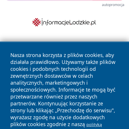
autopromocja
Nasza strona korzysta z plików cookies, aby
działała prawidłowo. Używamy także plików
cookies i podobnych technologii od
zewnętrznych dostawców w celach
Copyright © 2026 faktypoznan.pl Wszystkie prawa
analitycznych, marketingowych i
zastrzeżone.
społecznościowych. Informacje te mogą być
przetwarzane również przez naszych
partnerów. Kontynuując korzystanie ze
Polityka
Polityka
News
Autorzy
strony lub klikając „Przechodzę do serwisu",
Prywatności
Cookies
wyrażasz zgodę na użycie dodatkowych
plików cookies zgodnie z naszą
polityką