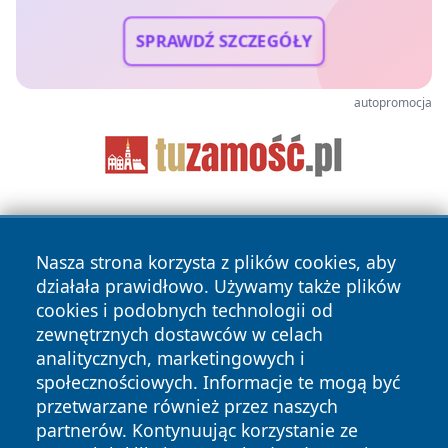
SPRAWDŹ SZCZEGÓŁY
autopromocja
Nasza strona korzysta z plików cookies, aby
działała prawidłowo. Używamy także plików
cookies i podobnych technologii od
zewnętrznych dostawców w celach
Copyright © 2026 faktypoznan.pl Wszystkie prawa
analitycznych, marketingowych i
zastrzeżone.
społecznościowych. Informacje te mogą być
przetwarzane również przez naszych
partnerów. Kontynuując korzystanie ze
Polityka
Polityka
News
Autorzy