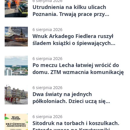
6 sierpnia 2026
Utrudnienia na kilku ulicach
Poznania. Trwają prace przy
nawierzchni
6 sierpnia 2026
Wnuk Arkadego Fiedlera ruszył
śladem książki o śpiewających
rybach
6 sierpnia 2026
Po meczu Lecha łatwiej wrócić do
domu. ZTM wzmacnia komunikację
6 sierpnia 2026
Dwa światy na jednych
półkoloniach. Dzieci uczą się
angielskiego i chińskiego
6 sierpnia 2026
Sitodruk na torbach i koszulkach.
Estrada wraca na Krzyżowniki