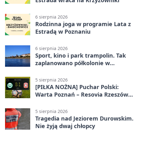
6 sierpnia 2026
Rodzinna joga w programie Lata z
Estradą w Poznaniu
6 sierpnia 2026
Sport, kino i park trampolin. Tak
zaplanowano półkolonie w
Poznaniu
5 sierpnia 2026
[PIŁKA NOŻNA] Puchar Polski:
Warta Poznań – Resovia Rzeszów
0:1. Niespodziewane odpadnięcie
gospodarzy
5 sierpnia 2026
Tragedia nad Jeziorem Durowskim.
Nie żyją dwaj chłopcy