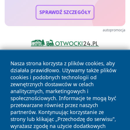
SPRAWDŹ SZCZEGÓŁY
autopromocja
Nasza strona korzysta z plików cookies, aby
działała prawidłowo. Używamy także plików
cookies i podobnych technologii od
zewnętrznych dostawców w celach
analitycznych, marketingowych i
Copyright © 2026 faktypoznan.pl Wszystkie prawa
społecznościowych. Informacje te mogą być
zastrzeżone.
przetwarzane również przez naszych
partnerów. Kontynuując korzystanie ze
strony lub klikając „Przechodzę do serwisu",
Polityka
Polityka
News
Autorzy
wyrażasz zgodę na użycie dodatkowych
Prywatności
Cookies