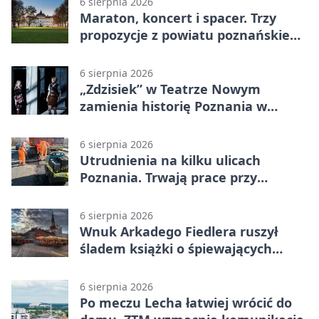
6 sierpnia 2026
Maraton, koncert i spacer. Trzy
propozycje z powiatu poznańskiego
w Radiu Poznań
6 sierpnia 2026
„Zdzisiek” w Teatrze Nowym
zamienia historię Poznania w
łobuzerską balladę
6 sierpnia 2026
Utrudnienia na kilku ulicach
Poznania. Trwają prace przy
nawierzchni
6 sierpnia 2026
Wnuk Arkadego Fiedlera ruszył
śladem książki o śpiewających
rybach
6 sierpnia 2026
Po meczu Lecha łatwiej wrócić do