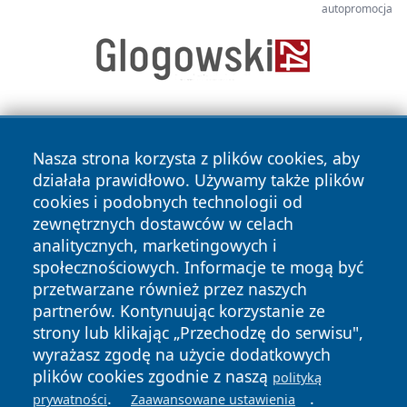
autopromocja
Nasza strona korzysta z plików cookies, aby
działała prawidłowo. Używamy także plików
cookies i podobnych technologii od
zewnętrznych dostawców w celach
Copyright © 2026 faktypoznan.pl Wszystkie prawa
analitycznych, marketingowych i
zastrzeżone.
społecznościowych. Informacje te mogą być
przetwarzane również przez naszych
partnerów. Kontynuując korzystanie ze
Polityka
Polityka
News
Autorzy
strony lub klikając „Przechodzę do serwisu",
Prywatności
Cookies
wyrażasz zgodę na użycie dodatkowych
plików cookies zgodnie z naszą
polityką
.
.
prywatności
Zaawansowane ustawienia