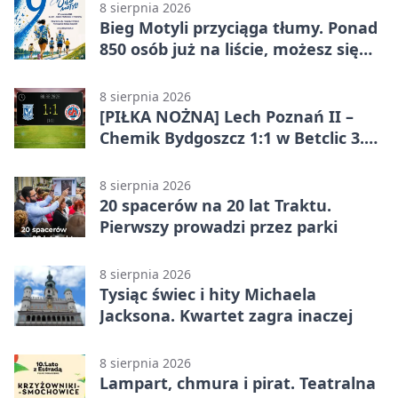
8 sierpnia 2026
Bieg Motyli przyciąga tłumy. Ponad
850 osób już na liście, możesz się
jeszcze zapisać!
8 sierpnia 2026
[PIŁKA NOŻNA] Lech Poznań II –
Chemik Bydgoszcz 1:1 w Betclic 3.
Lidze Grupa 2 (Grupa II). Remis we
Wronkach
8 sierpnia 2026
20 spacerów na 20 lat Traktu.
Pierwszy prowadzi przez parki
8 sierpnia 2026
Tysiąc świec i hity Michaela
Jacksona. Kwartet zagra inaczej
8 sierpnia 2026
Lampart, chmura i pirat. Teatralna