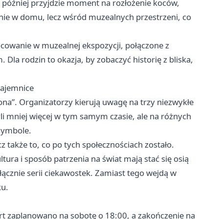
ro później przyjdzie moment na rozłożenie koców,
 nie w domu, lecz wśród muzealnych przestrzeni, co
nocowanie w muzealnej ekspozycji, połączone z
Dla rodzin to okazja, by zobaczyć historię z bliska,
tajemnice
ona”. Organizatorzy kierują uwagę na trzy niezwykłe
li mniej więcej w tym samym czasie, ale na różnych
 symbole.
z także to, co po tych społecznościach zostało.
tura i sposób patrzenia na świat mają stać się osią
łącznie serii ciekawostek. Zamiast tego wejdą w
ku.
art zaplanowano na sobotę o 18:00, a zakończenie na