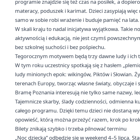
programie znajdzie się też czas na posiłek, a dopie
materacy, poduszek i karimat. Dzieci zasypiają więc
samo w sobie robi wrażenie i buduje pamięć na lata.
W skali kraju to nadal inicjatywa wyjątkowa. Takie 
aktywnością i edukacją, nie jest czymś powszechnym. 
bez szkolnej suchości i bez pośpiechu.
Tegorocznym motywem będą trzy dawne ludy i ich 
W tym roku uczestnicy spotkają się z hasłem „plemi
ludy minionych epok: wikingów, Piktów i Słowian. Ży
terenach Europy, tworząc własne światy, obyczaje i
Bramę Poznania interesują nie tylko same nazwy, lec
Tajemnicze skarby, ślady codzienności, odmienna kul
całego programu. Dzięki temu dzieci nie dostaną wy
opowieść, którą można przeżyć razem, krok po kro
Bilety znikają szybko i trzeba pilnować terminu
„Noc dziecka” odbędzie się w weekend 4–5 lipca. St