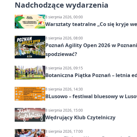
Nadchodzące wydarzenia
8 sierpnia 2026, 00:00
Warsztaty teatralne „Co się kryje w
8 sierpnia 2026, 08:00
Poznań Agility Open 2026 w Poznaniu
spodziewać?
8 sierpnia 2026, 09:15
Botaniczna Piątka Poznań – letnia e
8 sierpnia 2026, 14:30
BLusowo – festiwal bluesowy w Lus
8 sierpnia 2026, 15:00
Wędrujący Klub Czytelniczy
8 sierpnia 2026, 17:00