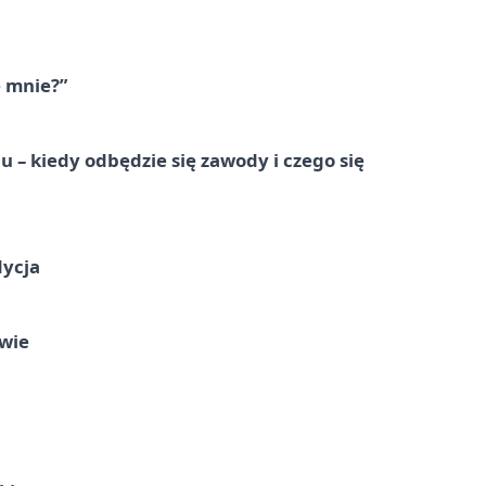
e mnie?”
 – kiedy odbędzie się zawody i czego się
dycja
owie