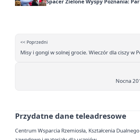
Spacer Zielone Wyspy Poznania: Par
<< Poprzedni
Misy i gongi w solnej grocie. Wieczór dla ciszy w 
Nocna 201
Przydatne dane teleadresowe
Centrum Wsparcia Rzemiosła, Kształcenia Dualnego
zawodowe i materiały dla uczniów