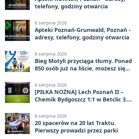
telefony, godziny otwarcia
8 sierpnia 2026
Apteki Poznań-Grunwald, Poznań -
adresy, telefony, godziny otwarcia
8 sierpnia 2026
Bieg Motyli przyciąga tłumy. Ponad
850 osób już na liście, możesz się
jeszcze zapisać!
8 sierpnia 2026
[PIŁKA NOŻNA] Lech Poznań II –
Chemik Bydgoszcz 1:1 w Betclic 3.
Lidze Grupa 2 (Grupa II). Remis we
Wronkach
8 sierpnia 2026
20 spacerów na 20 lat Traktu.
Pierwszy prowadzi przez parki