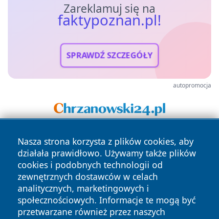
Zareklamuj się na
faktypoznan.pl!
SPRAWDŹ SZCZEGÓŁY
autopromocja
Nasza strona korzysta z plików cookies, aby
działała prawidłowo. Używamy także plików
cookies i podobnych technologii od
zewnętrznych dostawców w celach
analitycznych, marketingowych i
Copyright © 2026 faktypoznan.pl Wszystkie prawa
społecznościowych. Informacje te mogą być
zastrzeżone.
przetwarzane również przez naszych