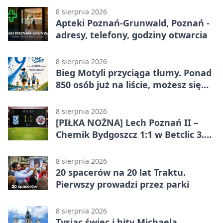
8 sierpnia 2026
Apteki Poznań-Grunwald, Poznań -
adresy, telefony, godziny otwarcia
8 sierpnia 2026
Bieg Motyli przyciąga tłumy. Ponad
850 osób już na liście, możesz się
jeszcze zapisać!
8 sierpnia 2026
[PIŁKA NOŻNA] Lech Poznań II –
Chemik Bydgoszcz 1:1 w Betclic 3.
Lidze Grupa 2 (Grupa II). Remis we
Wronkach
8 sierpnia 2026
20 spacerów na 20 lat Traktu.
Pierwszy prowadzi przez parki
8 sierpnia 2026
Tysiąc świec i hity Michaela