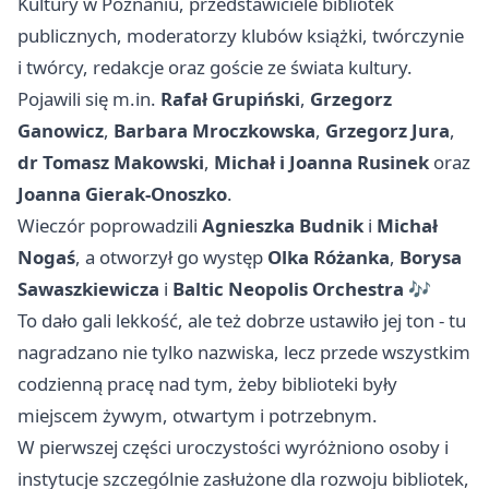
Kultury w Poznaniu, przedstawiciele bibliotek
publicznych, moderatorzy klubów książki, twórczynie
i twórcy, redakcje oraz goście ze świata kultury.
Pojawili się m.in.
Rafał Grupiński
,
Grzegorz
Ganowicz
,
Barbara Mroczkowska
,
Grzegorz Jura
,
dr Tomasz Makowski
,
Michał i Joanna Rusinek
oraz
Joanna Gierak-Onoszko
.
Wieczór poprowadzili
Agnieszka Budnik
i
Michał
Nogaś
, a otworzył go występ
Olka Różanka
,
Borysa
Sawaszkiewicza
i
Baltic Neopolis Orchestra
🎶
To dało gali lekkość, ale też dobrze ustawiło jej ton - tu
nagradzano nie tylko nazwiska, lecz przede wszystkim
codzienną pracę nad tym, żeby biblioteki były
miejscem żywym, otwartym i potrzebnym.
W pierwszej części uroczystości wyróżniono osoby i
instytucje szczególnie zasłużone dla rozwoju bibliotek,