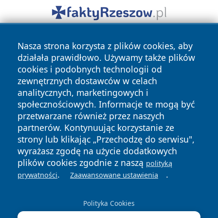
Nasza strona korzysta z plików cookies, aby
działała prawidłowo. Używamy także plików
cookies i podobnych technologii od
zewnętrznych dostawców w celach
analitycznych, marketingowych i
Copyright © 2026 faktypoznan.pl Wszystkie prawa
społecznościowych. Informacje te mogą być
zastrzeżone.
przetwarzane również przez naszych
partnerów. Kontynuując korzystanie ze
strony lub klikając „Przechodzę do serwisu",
Polityka
Polityka
News
Autorzy
wyrażasz zgodę na użycie dodatkowych
Prywatności
Cookies
plików cookies zgodnie z naszą
polityką
.
.
prywatności
Zaawansowane ustawienia
Polityka Cookies