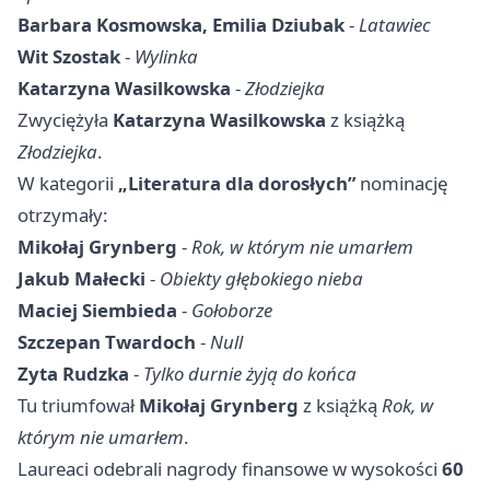
Barbara Kosmowska, Emilia Dziubak
-
Latawiec
Wit Szostak
-
Wylinka
Katarzyna Wasilkowska
-
Złodziejka
Zwyciężyła
Katarzyna Wasilkowska
z książką
Złodziejka
.
W kategorii
„Literatura dla dorosłych”
nominację
otrzymały:
Mikołaj Grynberg
-
Rok, w którym nie umarłem
Jakub Małecki
-
Obiekty głębokiego nieba
Maciej Siembieda
-
Gołoborze
Szczepan Twardoch
-
Null
Zyta Rudzka
-
Tylko durnie żyją do końca
Tu triumfował
Mikołaj Grynberg
z książką
Rok, w
którym nie umarłem
.
Laureaci odebrali nagrody finansowe w wysokości
60