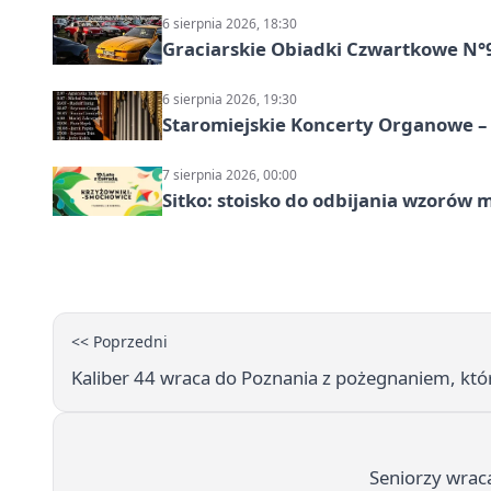
6 sierpnia 2026, 18:30
Graciarskie Obiadki Czwartkowe N°
6 sierpnia 2026, 19:30
Staromiejskie Koncerty Organowe –
7 sierpnia 2026, 00:00
Sitko: stoisko do odbijania wzorów 
<< Poprzedni
Kaliber 44 wraca do Poznania z pożegnaniem, któ
Seniorzy wrac