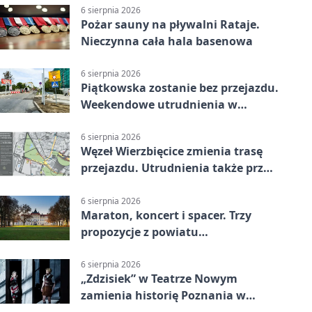
6 sierpnia 2026
Pożar sauny na pływalni Rataje.
Nieczynna cała hala basenowa
6 sierpnia 2026
Piątkowska zostanie bez przejazdu.
Weekendowe utrudnienia w
Poznaniu
6 sierpnia 2026
Węzeł Wierzbięcice zmienia trasę
przejazdu. Utrudnienia także przy
Ratajczaka
6 sierpnia 2026
Maraton, koncert i spacer. Trzy
propozycje z powiatu
poznańskiego w Radiu Poznań
6 sierpnia 2026
„Zdzisiek” w Teatrze Nowym
zamienia historię Poznania w
łobuzerską balladę