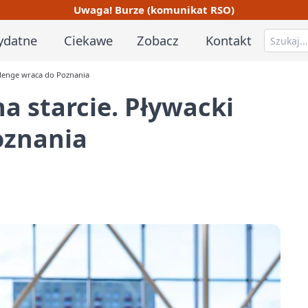
Uwaga! Burze (komunikat RSO)
ydatne
Ciekawe
Zobacz
Kontakt
allenge wraca do Poznania
na starcie. Pływacki
oznania