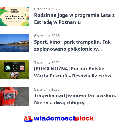
6 sierpnia 2026
Rodzinna joga w programie Lata z
Estradą w Poznaniu
6 sierpnia 2026
Sport, kino i park trampolin. Tak
zaplanowano półkolonie w
Poznaniu
5 sierpnia 2026
[PIŁKA NOŻNA] Puchar Polski:
Warta Poznań – Resovia Rzeszów
0:1. Niespodziewane odpadnięcie
gospodarzy
5 sierpnia 2026
Tragedia nad Jeziorem Durowskim.
Nie żyją dwaj chłopcy