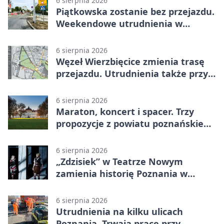
6 sierpnia 2026
Piątkowska zostanie bez przejazdu.
Weekendowe utrudnienia w
Poznaniu
6 sierpnia 2026
Węzeł Wierzbięcice zmienia trasę
przejazdu. Utrudnienia także przy
Ratajczaka
6 sierpnia 2026
Maraton, koncert i spacer. Trzy
propozycje z powiatu poznańskiego
w Radiu Poznań
6 sierpnia 2026
„Zdzisiek” w Teatrze Nowym
zamienia historię Poznania w
łobuzerską balladę
6 sierpnia 2026
Utrudnienia na kilku ulicach
Poznania. Trwają prace przy