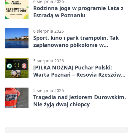
6 sierpnia 2026
Rodzinna joga w programie Lata z
Estradą w Poznaniu
6 sierpnia 2026
Sport, kino i park trampolin. Tak
zaplanowano półkolonie w
Poznaniu
5 sierpnia 2026
[PIŁKA NOŻNA] Puchar Polski:
Warta Poznań – Resovia Rzeszów
0:1. Niespodziewane odpadnięcie
gospodarzy
5 sierpnia 2026
Tragedia nad Jeziorem Durowskim.
Nie żyją dwaj chłopcy