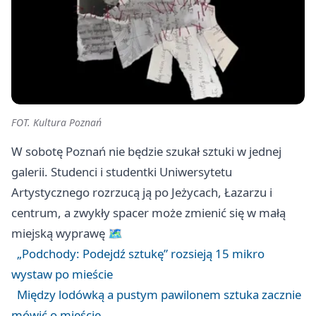
FOT. Kultura Poznań
W sobotę Poznań nie będzie szukał sztuki w jednej
galerii. Studenci i studentki Uniwersytetu
Artystycznego rozrzucą ją po Jeżycach, Łazarzu i
centrum, a zwykły spacer może zmienić się w małą
miejską wyprawę 🗺️
„Podchody: Podejdź sztukę” rozsieją 15 mikro
wystaw po mieście
Między lodówką a pustym pawilonem sztuka zacznie
mówić o mieście