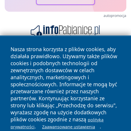
autopromocja
Nasza strona korzysta z plików cookies, aby
działała prawidłowo. Używamy także plików
cookies i podobnych technologii od
zewnętrznych dostawców w celach
analitycznych, marketingowych i
społecznościowych. Informacje te mogą być
Copyright © 2026 faktypoznan.pl Wszystkie prawa
przetwarzane również przez naszych
zastrzeżone.
partnerów. Kontynuując korzystanie ze
strony lub klikając „Przechodzę do serwisu",
wyrażasz zgodę na użycie dodatkowych
Polityka
Polityka
News
Autorzy
plików cookies zgodnie z naszą
polityką
Prywatności
Cookies
.
.
prywatności
Zaawansowane ustawienia