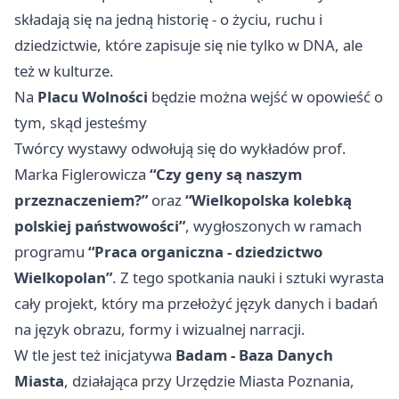
składają się na jedną historię - o życiu, ruchu i
dziedzictwie, które zapisuje się nie tylko w DNA, ale
też w kulturze.
Na
Placu Wolności
będzie można wejść w opowieść o
tym, skąd jesteśmy
Twórcy wystawy odwołują się do wykładów prof.
Marka Figlerowicza
“Czy geny są naszym
przeznaczeniem?”
oraz
“Wielkopolska kolebką
polskiej państwowości”
, wygłoszonych w ramach
programu
“Praca organiczna - dziedzictwo
Wielkopolan”
. Z tego spotkania nauki i sztuki wyrasta
cały projekt, który ma przełożyć język danych i badań
na język obrazu, formy i wizualnej narracji.
W tle jest też inicjatywa
Badam - Baza Danych
Miasta
, działająca przy Urzędzie Miasta Poznania,