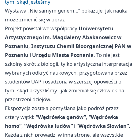
tym, skąd jesteśmy
Wystawa „Nie samym genem…” pokazuje, jak nauka
może zmienić się w obraz
Projekt powstał we współpracy
Uniwersytetu
Artystycznego im. Magdaleny Abakanowicz w
Poznaniu
,
Instytutu Chemii Bioorganicznej PAN w
Poznaniu
i
Urzędu Miasta Poznania
. To nie jest
szkolny skrót z biologii, tylko artystyczna interpretacja
wybranych odkryć naukowych, przygotowana przez
studentów UAP i osadzona w szerszej opowieści o
tym, skąd przyszliśmy i jak zmieniał się człowiek na
przestrzeni dziejów.
Ekspozycja została pomyślana jako podróż przez
cztery wątki:
“Wędrówka genów”
,
“Wędrówka
homo”
,
“Wędrówka ludów”
i
“Wędrówka Słowian”
.
Każda z nich prowadzi w inną stronę, ale wszystkie