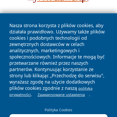
Nasza strona korzysta z plików cookies, aby
działała prawidłowo. Używamy także plików
cookies i podobnych technologii od
zewnętrznych dostawców w celach
Copyright © 2026 faktypoznan.pl Wszystkie prawa
analitycznych, marketingowych i
zastrzeżone.
społecznościowych. Informacje te mogą być
przetwarzane również przez naszych
partnerów. Kontynuując korzystanie ze
Polityka
Polityka
News
Autorzy
strony lub klikając „Przechodzę do serwisu",
Prywatności
Cookies
wyrażasz zgodę na użycie dodatkowych
plików cookies zgodnie z naszą
polityką
.
.
prywatności
Zaawansowane ustawienia
Polityka Cookies