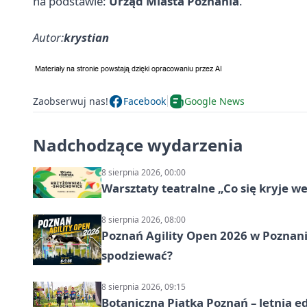
na podstawie:
Urząd Miasta Poznania
.
Autor:
krystian
Zaobserwuj nas!
Facebook
Google News
Nadchodzące wydarzenia
8 sierpnia 2026, 00:00
Warsztaty teatralne „Co się kryje w
8 sierpnia 2026, 08:00
Poznań Agility Open 2026 w Poznaniu
spodziewać?
8 sierpnia 2026, 09:15
Botaniczna Piątka Poznań – letnia e