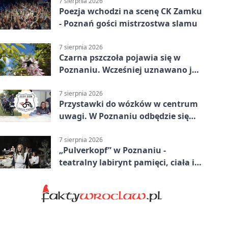
7 sierpnia 2026
Poezja wchodzi na scenę CK Zamku
- Poznań gości mistrzostwa slamu
7 sierpnia 2026
Czarna pszczoła pojawia się w
Poznaniu. Wcześniej uznawano ją
za wymarłą
7 sierpnia 2026
Przystawki do wózków w centrum
uwagi. W Poznaniu odbędzie się
ogólnopolski zlot
7 sierpnia 2026
„Pulverkopf” w Poznaniu -
teatralny labirynt pamięci, ciała i
historii