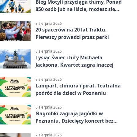
Bieg Motyli przyciąga tłumy. Ponad
850 osób już na liście, możesz się
jeszcze zapisać!
8 sierpnia 2026
20 spacerów na 20 lat Traktu.
Pierwszy prowadzi przez parki
8 sierpnia 2026
Tysiąc świec i hity Michaela
Jacksona. Kwartet zagra inaczej
8 sierpnia 2026
Lampart, chmura i pirat. Teatralna
podróż dla dzieci w Poznaniu
8 sierpnia 2026
Nagrobki zagrają Jagódki w
Poznaniu. Dziecięcy koncert bez
nudy
7 sierpnia 2026