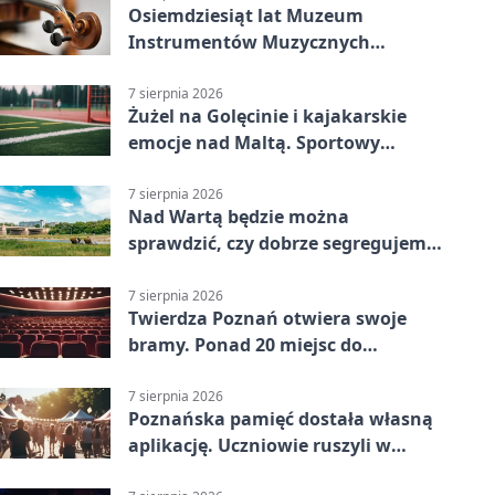
Osiemdziesiąt lat Muzeum
Instrumentów Muzycznych
zabrzmi w Poznaniu
7 sierpnia 2026
Żużel na Golęcinie i kajakarskie
emocje nad Maltą. Sportowy
weekend w Poznaniu
7 sierpnia 2026
Nad Wartą będzie można
sprawdzić, czy dobrze segregujemy
odpady
7 sierpnia 2026
Twierdza Poznań otwiera swoje
bramy. Ponad 20 miejsc do
odkrycia
7 sierpnia 2026
Poznańska pamięć dostała własną
aplikację. Uczniowie ruszyli w
teren