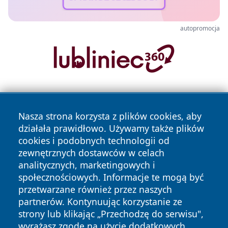
autopromocja
Nasza strona korzysta z plików cookies, aby
działała prawidłowo. Używamy także plików
cookies i podobnych technologii od
zewnętrznych dostawców w celach
Copyright © 2026 faktypoznan.pl Wszystkie prawa
analitycznych, marketingowych i
zastrzeżone.
społecznościowych. Informacje te mogą być
przetwarzane również przez naszych
partnerów. Kontynuując korzystanie ze
Polityka
Polityka
News
Autorzy
strony lub klikając „Przechodzę do serwisu",
Prywatności
Cookies
wyrażasz zgodę na użycie dodatkowych