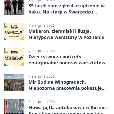
35-latek sam zgłosił urządzenie w
baku. Na stacji w Swarzędzu
ruszyła akcja służb
7 sierpnia 2026
Makaron, ziemniaki i iluzja.
Nietypowe warsztaty w Poznaniu
7 sierpnia 2026
Dzieci stworzą portrety
emocjonalne podczas warsztatów
w Poznaniu
7 sierpnia 2026
Mir Bud na Winogradach.
Niepozorna pracownia pokazuje
wielkie pasje
6 sierpnia 2026
Nowa pętla autobusowa w Kicinie.
Sześć linii zmieni miejsce postoju